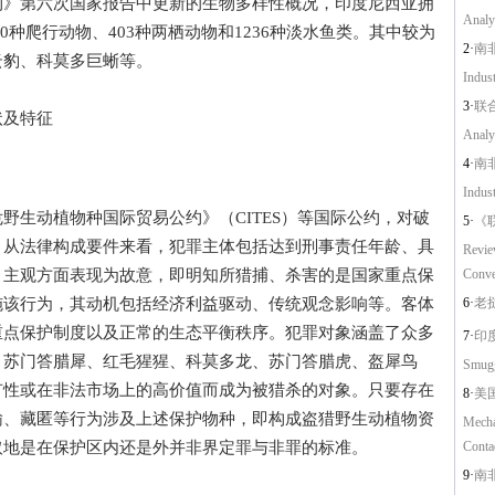
第六次国家报告中更新的生物多样性概况，印度尼西亚拥
Analys
50种爬行动物、403种两栖动物和1236种淡水鱼类。其中较为
2·
南非
云豹、科莫多巨蜥等。
Indus
3·
联
及特征
Analys
4·
南非
Indus
生动植物种国际贸易公约》（CITES）等国际公约，对破
5·
《
。从法律构成要件来看，犯罪主体包括达到刑事责任年龄、具
Review
。主观方面表现为故意，即明知所猎捕、杀害的是国家重点保
Conve
施该行为，其动机包括经济利益驱动、传统观念影响等。客体
6·
老挝铁
重点保护制度以及正常的生态平衡秩序。犯罪对象涵盖了众多
7·
印度
、苏门答腊犀、红毛猩猩、科莫多龙、苏门答腊虎、盔犀鸟
Smugg
有性或在非法市场上的高价值而成为被猎杀的对象。只要存在
8·
美国
输、藏匿等行为涉及上述保护物种，即构成盗猎野生动植物资
Mechan
取地是在保护区内还是外并非界定罪与非罪的标准。
Contac
9·
南