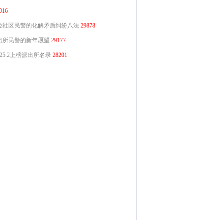
916
位社区民警的化解矛盾纠纷八法
29878
出所民警的新年愿望
29177
025.2上榜派出所名录
28201