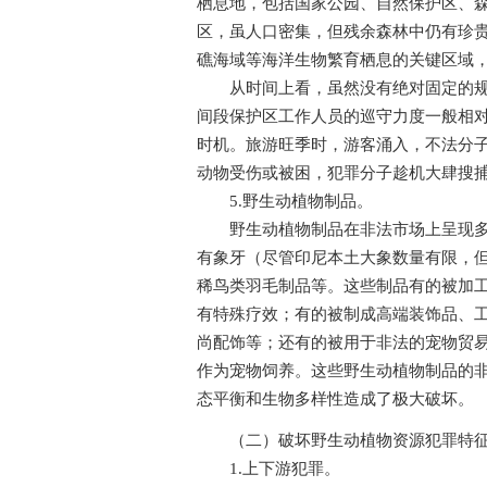
栖息地，包括国家公园、自然保护区、
区，虽人口密集，但残余森林中仍有珍
礁海域等海洋生物繁育栖息的关键区域
从时间上看，虽然没有绝对固定的规律
间段保护区工作人员的巡守力度一般相
时机。旅游旺季时，游客涌入，不法分
动物受伤或被困，犯罪分子趁机大肆搜
5.野生动植物制品。
野生动植物制品在非法市场上呈现多样
有象牙（尽管印尼本土大象数量有限，
稀鸟类羽毛制品等。这些制品有的被加
有特殊疗效；有的被制成高端装饰品、
尚配饰等；还有的被用于非法的宠物贸
作为宠物饲养。这些野生动植物制品的
态平衡和生物多样性造成了极大破坏。
（二）破坏野生动植物资源犯罪特
1.上下游犯罪。