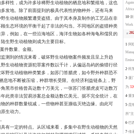
样性，成为许多珍稀野生动植物的栖息地和繁殖地，这也
Again
Afric
的多发地。除了前面提到的极具代表性的物种外，还有马来
10·
新
种野生动植物频繁遭受盗猎。由于其本身及制作的工艺品在非
Work 
不顾生态环境的平衡干起了非法的勾当。不同地区的盗猎种类
2
差异，例如，在一些沿海地区，海洋生物如各种海龟和儒艮的
，陆生野生动植物则成为主要目标。
1·
阿联
案件数量、金额。
Manag
测到的情况来看，破坏野生动植物案件频发且呈上升趋
Emira
及野生动植物资源犯罪案件数以千计，从偏远岛屿的偷猎行径
2·
民
破坏野生动植物种类繁多，如苏门答腊虎，如今野外种群恐不
3·
厦
，栖息地不断被压缩，种群增长受限。在经济利益链条上，野
为
32
牛角黑市价格曾高达数十万美元，一张苏门答腊虎皮可达数万
每年此类非法贸易涉案总金额达数亿美元。据不完全统计，在
4·
重
植物的种群数量锐减，一些物种甚至濒临灭绝边缘。由此可
5·
昆
的原生动力。
所“
。
6·
巴西警
有一定的特点。从区域来看，多集中在野生动植物的天然
7·
传