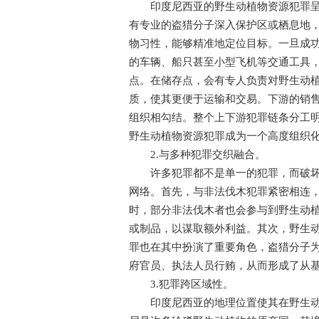
印度尼西亚的野生动植物资源犯罪呈现
有专业的盗猎分子深入保护区或栖息地
物习性，能够精准地定位目标。一旦成
的车辆、船只甚至小型飞机等交通工具
点。在储存点，会有专人负责对野生动
质，使其更便于运输和交易。下游的销
组织相勾结。整个上下游犯罪链条分工
野生动植物资源犯罪成为一个高度组织
2.与多种犯罪交织融合。
许多犯罪都不是单一的犯罪，而破坏野
网络。首先，与非法伐木犯罪紧密相连
时，部分非法伐木者也会参与到野生动
或制品，以谋取额外利益。其次，野生
罪也在其中扮演了重要角色，盗猎分子
府官员、执法人员行贿，从而形成了从
3.犯罪跨区域性。
印度尼西亚的地理位置使其在野生动植