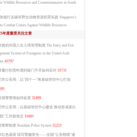
st Wildlife Resources and Countermeasures in South
a
加坡打击破坏野生动物资源犯罪实践 Singapore’s
to Combat Crimes Against Wildlife Resources
025年度最受关注文章
酋的外国人出入境管理制度 The Entry and Exit
ement System of Foreigners in the United Arab
tes
45797
警履行职责时遇到敲门不开如何应对
35731
门市公安局：以“四个一”将基础管控中心打造
691
复报警警情如何处置
32499
明市公安局：以基础管控中心建设 推动形成派出
主防”工作新形态
31603
察制度 Brazilian Police System
31253
承红色基因 续写警徽荣光——全国“公安楷模”速