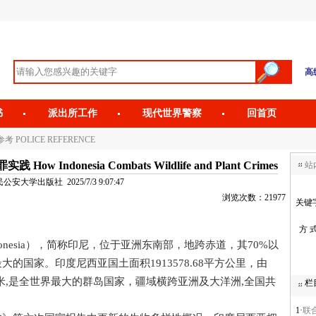
高
书
派出所工作
现代世界警察
回首页
考 POLICE REFERENCE
donesia Combats Wildlife and Plant Crimes
站
安大学出版社 2025/7/3 9:07:47
浏览次数：21977
关键
方 
ndonesia），简称印尼，位于亚洲东南部，地跨赤道，其70%以
的国家。印度尼西亚国土面积1913578.68平方公里，由
6千米,是全世界最大的群岛国家，疆域横跨亚洲及大洋洲,全国共
栏
1·
联