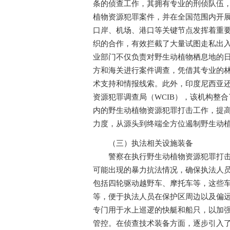
条的侦查工作，其拥有专业的刑侦队伍
植物资源犯罪案件，并在全国范围内开
口岸、机场、港口等关键节点发挥着重
织的合作，有效拦截了大量试图走私出
业部门不仅负责对野生动植物栖息地的
方和海关进行案件调查，凭借其专业的
术支持和情报线索。此外，印度尼西亚
资源犯罪调查局（WCIB），该机构整
内的野生动植物资源犯罪打击工作，提
力度，从源头到终端全方位遏制野生动
（三）执法相关设施装备
警察在执行野生动植物资源犯罪打击任
可能出现的暴力抗法情况，确保执法人
包括四轮驱动越野车、摩托车等，这些
等，便于执法人员在保护区周边以及偏
专门用于水上巡逻的快艇和船只，以加
管控。在侦查技术装备方面，逐步引入