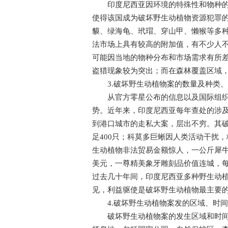
印度尼西亚因环境的特殊性和物种的多
使得该国成为破坏野生动植物资源犯罪
貘、绿海龟、玳瑁、穿山甲、懒猴等多
法市场上具有较高的附加值，有不少人
可能因当地的物种分布和市场需求有所
盗猎现象较为突出；而在森林覆盖区域
3.破坏野生动植物案的数量及种类、
从官方零星公布的信息以及国际组织监
势。近年来，印度尼西亚每年查处的涉
到港口城市的走私大案，层出不穷。其
足400只；科莫多巨蜥因人类活动干扰
生动植物非法贸易金额惊人，一公斤犀
美元，一尊精美象牙雕刻品价值连城，
过去几十年间，印度尼西亚多种野生动
见，利益驱使是破坏野生动植物最主要
4.破坏野生动植物案发的区域、时间
破坏野生动植物案的发生区域和时间具