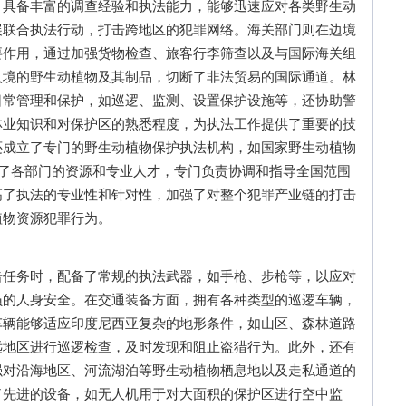
，具备丰富的调查经验和执法能力，能够迅速应对各类野生动
展联合执法行动，打击跨地区的犯罪网络。海关部门则在边境
要作用，通过加强货物检查、旅客行李筛查以及与国际海关组
入境的野生动植物及其制品，切断了非法贸易的国际通道。林
日常管理和保护，如巡逻、监测、设置保护设施等，还协助警
林业知识和对保护区的熟悉程度，为执法工作提供了重要的技
还成立了专门的野生动植物保护执法机构，如国家野生动植物
合了各部门的资源和专业人才，专门负责协调和指导全国范围
高了执法的专业性和针对性，加强了对整个犯罪产业链的打击
植物资源犯罪行为。
务时，配备了常规的执法武器，如手枪、步枪等，以应对
员的人身安全。在交通装备方面，拥有各种类型的巡逻车辆，
车辆能够适应印度尼西亚复杂的地形条件，如山区、森林道路
远地区进行巡逻检查，及时发现和阻止盗猎行为。此外，还有
强对沿海地区、河流湖泊等野生动植物栖息地以及走私通道的
了先进的设备，如无人机用于对大面积的保护区进行空中监