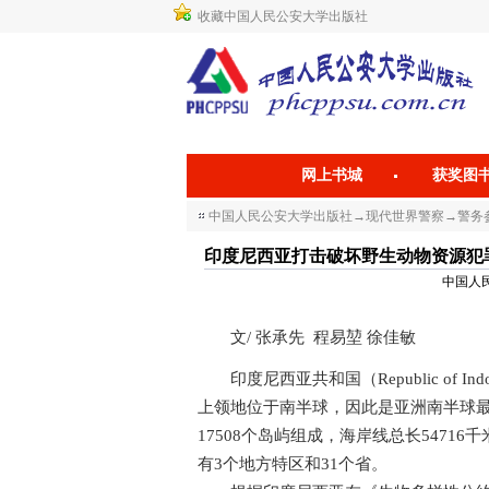
收藏中国人民公安大学出版社
网上书城
获奖图
中国人民公安大学出版社
→
现代世界警察
→
警务参
印度尼西亚打击破坏野生动物资源犯罪实践 How In
中国人民公
文/ 张承先 程易堃 徐佳敏
印度尼西亚共和国（Republic of I
上领地位于南半球，因此是亚洲南半球最大
17508个岛屿组成，海岸线总长5471
有3个地方特区和31个省。