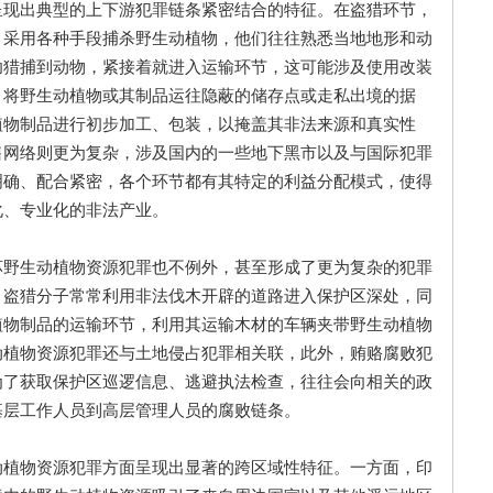
出典型的上下游犯罪链条紧密结合的特征。在盗猎环节，
，采用各种手段捕杀野生动植物，他们往往熟悉当地地形和动
功猎捕到动物，紧接着就进入运输环节，这可能涉及使用改装
，将野生动植物或其制品运往隐蔽的储存点或走私出境的据
植物制品进行初步加工、包装，以掩盖其非法来源和真实性
售网络则更为复杂，涉及国内的一些地下黑市以及与国际犯罪
明确、配合紧密，各个环节都有其特定的利益分配模式，使得
化、专业化的非法产业。
生动植物资源犯罪也不例外，甚至形成了更为复杂的犯罪
，盗猎分子常常利用非法伐木开辟的道路进入保护区深处，同
植物制品的运输环节，利用其运输木材的车辆夹带野生动植物
动植物资源犯罪还与土地侵占犯罪相关联，此外，贿赂腐败犯
为了获取保护区巡逻信息、逃避执法检查，往往会向相关的政
基层工作人员到高层管理人员的腐败链条。
物资源犯罪方面呈现出显著的跨区域性特征。一方面，印