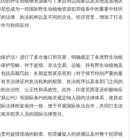
境内的野生动植物资源吸引了来自周边国家以及其他遥远地区
印尼也成为一些国际野生动植物资源犯罪链条中的重要中转环
家的法律、执法机构以及不同的文化、经济背景，增加了打击
合作与协同应对。
护法》进行了多次修订和完善，明确规定了各类野生动植
格保护范畴。对于盗猎、非法交易、运输、持有野生动植物及
，包括高额罚款、长期监禁甚至死刑（对于情节特别严重的案
，有关法律还对执法机构的权限、执法程序以及各部门之间的
作的合法性、公正性和高效性。此外，印度尼西亚还积极响应
贸易公约》等国际条约的相关规定纳入国内法律体系，使其在
国际法律框架保持一致，便于开展国际执法合作，共同打击涉
究相关犯罪人员的国际法律责任。
对盗猎现场的勘查、犯罪嫌疑人的抓捕以及对整个犯罪链