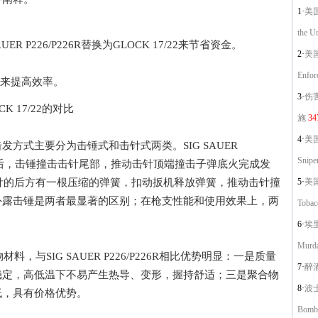
1·
美国
the Un
 P226/P226R替换为GLOCK 17/22来节省资金。
2·
美国
Enfor
来提高效率。
3·
伤
CK 17/22的对比
施
34
4·
美国
式主要分为击锤式和击针式两类。SIG SAUER
Sniper
动扳机后，击锤撞击击针尾部，推动击针顶端撞击子弹底火完成发
，即击针的后方有一根压缩的弹簧，扣动扳机释放弹簧，推动击针撞
5·
美国
外露击锤是两者最显著的区别；在枪支性能和使用效果上，两
Tobac
6·
埃里
Murda
料，与SIG SAUER P226/P226R相比优势明显：一是质量
7·
醉
稳定，高低温下不易产生热导、变形，握持舒适；三是聚合物
8·
波士
低，具有价格优势。
Bomb