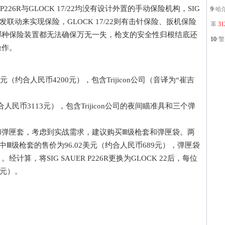
P226R与GLOCK 17/22均没有设计外置的手动保险机构，SIG
9·
哈
杆和首发联动来实现保险，GLOCK 17/22则有击针保险、扳机保险
革
31
哪种保险装置都无法确保万无一失，枪支的安全性归根结底还
10·
警用
操作。
美元（约合人民币4200元），包含Trijicon公司（音译为“崔吉
人民币3113元），包含Trijicon公司的夜间瞄准具和三个弹
匣套，考虑到实战需求，建议购买Ⅲ级枪套和弹匣袋。两
Ⅲ级枪套的售价为96.02美元（约合人民币689元），弹匣袋
经计算，将SIG SAUER P226R更换为GLOCK 22后，每位
3元）。