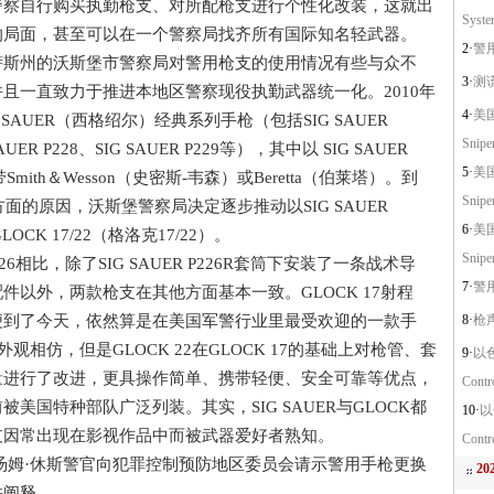
警察自行购买执勤枪支、对所配枪支进行个性化改装，这就出
System
的局面，甚至可以在一个警察局找齐所有国际知名轻武器。
2·
警用直
州的沃斯堡市警察局对警用枪支的使用情况有些与众不
3·
测谎仪
且一直致力于推进本地区警察现役执勤武器统一化。2010年
4·
美国
AUER（西格绍尔）经典系列手枪（包括SIG SAUER
Sniper
 SAUER P228、SIG SAUER P229等），其中以 SIG SAUER
5·
美国
mith＆Wesson（史密斯-韦森）或Beretta（伯莱塔）。到
Sniper
面的原因，沃斯堡警察局决定逐步推动以SIG SAUER
6·
美国
OCK 17/22（格洛克17/22）。
Sniper
 P226相比，除了SIG SAUER P226R套筒下安装了一条战术导
7·
警用抓
以外，两款枪支在其他方面基本一致。GLOCK 17射程
便到了今天，依然算是在美国军警行业里最受欢迎的一款手
8·
枪声
似、外观相仿，但是GLOCK 22在GLOCK 17的基础上对枪管、套
9·
以色
量进行了改进，更具操作简单、携带轻便、安全可靠等优点，
Contro
国特种部队广泛列装。其实，SIG SAUER与GLOCK都
10·
以
支因常出现在影视作品中而被武器爱好者熟知。
Contr
的汤姆·休斯警官向犯罪控制预防地区委员会请示警用手枪更换
2
并阐释。