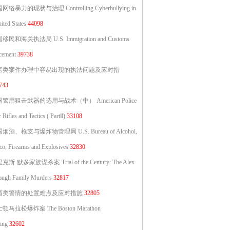
网络暴力的现状与治理 Controlling Cyberbullying in
ited States
44098
移民和海关执法局 U.S. Immigration and Customs
cement
39738
害类案件办理中容易出现的执法问题及应对措
743
警用狙击武器的选用与战术（中） American Police
 Rifles and Tactics ( PartⅡ)
33108
烟酒、枪支与爆炸物管理局 U.S. Bureau of Alcohol,
co, Firearms and Explosives
32830
克斯·默多家族谋杀案 Trial of the Century: The Alex
ugh Family Murders
32817
酒类警情的处置难点及应对措施
32805
顿马拉松爆炸案 The Boston Marathon
ing
32602