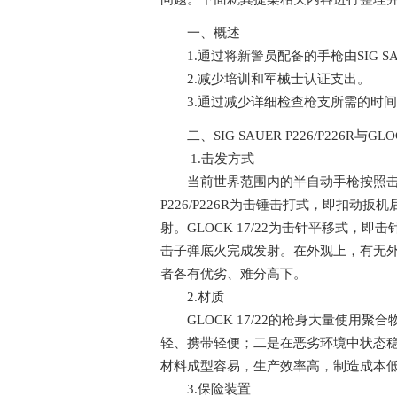
一、概述
1.通过将新警员配备的手枪由SIG SAUER
2.减少培训和军械士认证支出。
3.通过减少详细检查枪支所需的时间
二、SIG SAUER P226/P226R与GLO
1.击发方式
当前世界范围内的半自动手枪按照击发方
P226/P226R为击锤击打式，即扣
射。GLOCK 17/22为击针平移式
击子弹底火完成发射。在外观上，有无
者各有优劣、难分高下。
2.材质
GLOCK 17/22的枪身大量使用聚合物材
轻、携带轻便；二是在恶劣环境中状态
材料成型容易，生产效率高，制造成本
3.保险装置