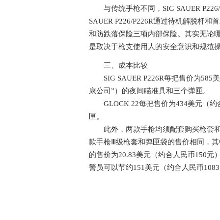
与传统手枪不同，SIG SAUER P226/
SAUER P226/P226R通过待机解脱
和防跌落保险三项内部保险。其实无论
是取决于枪支使用人的安全意识和规范
三、成本比较
SIG SAUER P226R每把售价为585
康公司”）的夜间瞄准具和三个弹匣。
GLOCK 22每把售价为434美元（约合
匣。
此外，两款手枪均须配套购买枪套和弹
款手枪Ⅲ级枪套和弹匣袋的售价相同，其中
的售价为20.83美元（约合人民币150元）。
警员可以节约151美元（约合人民币108