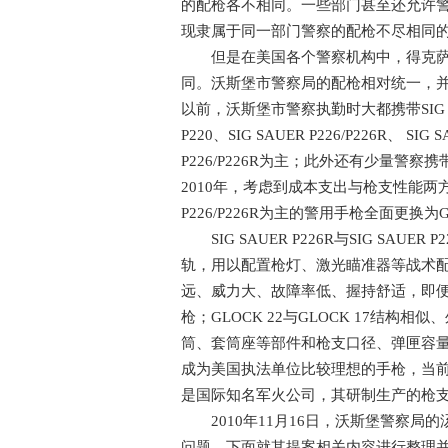
的配枪各不相同。一些部门甚至还允许
现隶属于同一部门警察的配枪不尽相同
但是在美国各个警察机构中，得克萨斯
同。沃斯堡市警察局的配枪相对统一，并
以前，沃斯堡市警察执勤时大都携带SIG S
P220、SIG SAUER P226/P226R、 SIG
P226/P226R为主；此外还有少量警察携带S
2010年，考虑到成本支出与枪支性能两方
P226/P226R为主的警用手枪全面更换为GL
SIG SAUER P226R与SIG SAUER
轨，用以配置枪灯、激光瞄准器等战术配件
远、威力大、故障率低、握持舒适，即
枪；GLOCK 22与GLOCK 17结构相
筒、套筒座等部件和枪支口径、弹匣容
成为美国执法单位比较理想的手枪，当前被美
是国际知名军火公司，其研制生产的枪
2010年11月16日，沃斯堡警察局
问题。下面就其提案相关内容进行整理