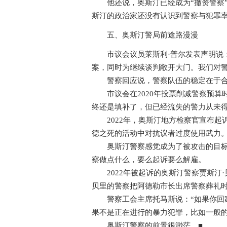
他还说，奥斯汀已经成为“撤资警察”
斯汀的政治家还没有认识到警察与犯罪
五、奥斯汀警局前途路漫漫
市议会议员莱斯利·普尔发表声明说：
案，同时为继续谈判敞开大门。我们对警
警察回应说，警察队伍的稳定在于合
市议会在2020年投票削减警察预算时
终还是填补了，但已经流失的警力从未
2022年，奥斯汀地方检察官宣布起诉1
德之死的活动中对抗议者过度使用武力
奥斯汀警察感觉成为了被攻击的目标，
察做点什么，要么起诉要么解雇。
2022年被起诉的奥斯汀警察贾斯汀·
贝里的警察把阿德勒市长出席警察葬礼
警察工会主席托马斯说：“如果你回家发
果不是正在进行的暴力犯罪，比如一般的
奥斯汀警察的前景很渺茫。■