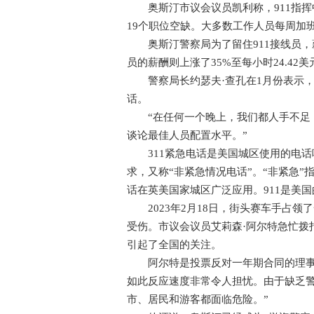
奥斯汀市议会议员凯利称，911指挥中
19个职位空缺。大多数工作人员每周加班
奥斯汀警察局为了留住911接线员，薪酬
员的薪酬则上涨了35%至每小时24.42美
警察局长约瑟夫·查孔在1月份表示，3
话。
“在任何一个晚上，我们都人手不足，
谈论最佳人员配置水平。”
311紧急电话是美国城区使用的电话
求，又称“非紧急情况电话”。“非紧急”
话在英美国家城区广泛应用。911是美国的
2023年2月18日，街头赛车手占领
受伤。市议会议员艾莉森·阿尔特急忙拨打
引起了全国的关注。
阿尔特是投票反对一年期合同的理事会
如此反应速度非常令人担忧。由于缺乏
市、居民和游客都面临危险。”