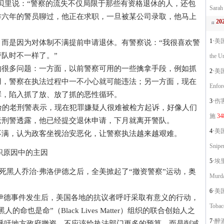
贝里说：“警察的流失不仅局限于那些有资格退休的人，还包
Sarah
作六年的警员聊过，他正在求职，一旦被某公司录取，他马上
2
1·
美国
是因为对体制不满提前申请退休。有警察说：“我很喜欢警
队时不一样了。”
the Un
多问题：一方面，以前警察可用的一些擒拿手段，例如抓
2·
美国
用，警察在执法过程中一不小心就可能违法；另一方面，现在
Enfor
罪，陷入抓了放、放了抓的恶性循环。
3·
伤
的老刑警表示，现在犯罪嫌疑人很难被检方起诉，好像人们
施
34
老刑警透露，他已经提交退休申请，下月就离开警队。
4·
美国
满，认为政客坐视治安恶化，让警察执法越来越艰难。
Sniper
职原因中的主因
5·
埃里
死黑人乔治·弗洛伊德之后，全美掀起了“撤资警察”运动，奥
Murda
6·
美国
伊德事件发生后，美国各地的抗议者呼吁采取有意义的行动，
Tobac
也是命”（Black Lives Matter）组织的联合创始人之
7·
醉
呼吁地方政府撤资，不应该给执法部门更多的预算，而是削减