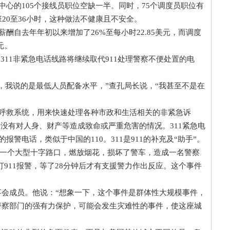
心的105个接线员职位空缺一半。同时，75个调度员职位有
20至36小时，这种做法不健康且不安全。
自去年年初以来增加了26%至每小时22.85美元，而调度
元。
11非紧急电话线路将继续取代911处理警察不便处置的电
我说的是最低人员配备水平，”查孔局长说，“我甚至不是在
呼救系统，用来快速处理各种市政和生活相关的非紧急诉
指没有对人身、财产等造成致命或严重危害的情况。311紧急电
报警电话，类似于中国的110。311是911的补充及“助手”。
了一个大型十字路口，燃放烟花，损坏了警车，造成一名警察
911报警，等了28分钟后才有支援警力作出反应。这个事件
成员。他说：“想象一下，这个事件是群体性大规模事件，
警察部门的强有力保护，可能会发生灾难性的事件，使这座城