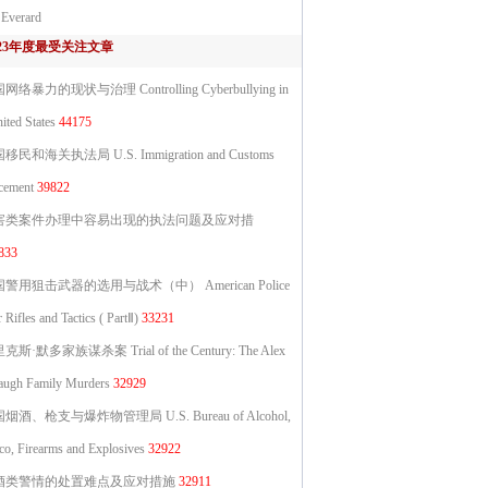
 Everard
023年度最受关注文章
网络暴力的现状与治理 Controlling Cyberbullying in
ited States
44175
移民和海关执法局 U.S. Immigration and Customs
cement
39822
害类案件办理中容易出现的执法问题及应对措
833
警用狙击武器的选用与战术（中） American Police
 Rifles and Tactics ( PartⅡ)
33231
克斯·默多家族谋杀案 Trial of the Century: The Alex
ugh Family Murders
32929
烟酒、枪支与爆炸物管理局 U.S. Bureau of Alcohol,
co, Firearms and Explosives
32922
酒类警情的处置难点及应对措施
32911