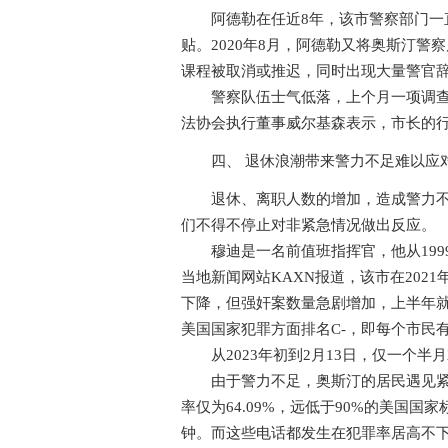
阿德勒在任近8年，该市警察部门一直
贴。2020年8月，阿德勒又将奥斯汀
课程被取消或推迟，同时出现大量警官
警察队伍士气低落，上个月一项调查发
法协会执行董事威尔基森表示，市长的行
四、 退休浪潮带来警力不足难以应
退休、离职人数的增加，造成警力不足
们不得不停止对非紧急情况做出反应。
穆迪是一名前值班指挥官，他从199
当地新闻网站KAXN报道，该市在2021
下降，但强奸案数量急剧增加，上半年就有
美国国家犯罪方面排名C-，即每个市民有
从2023年初到2月13日，仅一个半月
由于警力不足，奥斯汀的居民遇见紧急情况
率仅为64.09%，远低于90%的美国国
钟。而这些电话都发生在犯罪率居高不