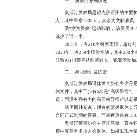
一、 奥斯汀警局境况
奥斯汀警察局是得克萨斯州的主要执法机构
人，其中警察1809人，其余为文职雇员
受“撤资警察”运动影响， 该警局2020
减少了近一半。
2021年，有210名警察离职，超过
2023年，有259个职位空缺，其中2
导致911报警等待时间过长，犯罪活动加
二、 离职潮引发忧虑
奥斯汀警察局退休警官协会主席丹尼斯
休文件，其中至少有6名是“高级警官”
员，而没有强有力的高层领导很难以老带
法里斯补充说，现有的两拨退休会导致
合同正式到期的警察。而最近更是有15
奥斯汀警察协会主席托马斯一直在积极
察中究竟有多少人会退休。如果出现大