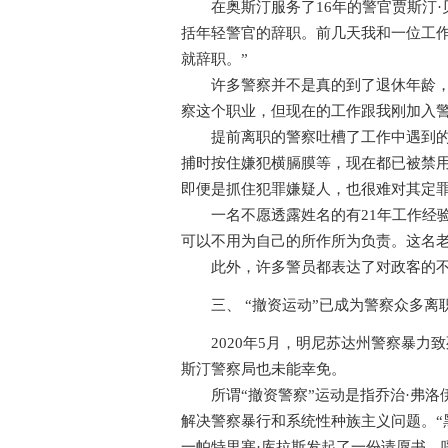
在奥斯汀服务了16年的警官贾斯汀·
括年轻警官的辞职。前几天我和一位工
就辞职。”
许多警察并不是真的到了退休年龄，而
察这个职业，但现在的工作跟我刚加入警
提前离职的警察吐槽了工作中遇到的很
捕时按住嫌犯横膈膜等，现在都已被禁
即便是抓住犯罪嫌疑人，也很难对其定
一名不愿透露姓名的有21年工作经验
可以不用为自己的所作所为负责。这名
此外，许多警员都表达了对政客的不
三、 “撤资运动”已成为警察众多离
2020年5月，明尼苏达州警察暴力致
斯汀警察局也未能幸免。
所谓“撤资警察”运动是指乔治·弗洛
解决警察暴行和系统性种族主义问题。“黑人的命
一帕特里塞·库拉斯发起了一份请愿书，