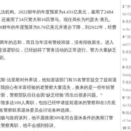
2·
“杀
。2022财年的年度预算为4.431亿美元，雇用了2484
the G
。还雇用了24只警犬和16匹警马。现任局长为约瑟夫·查孔。
3·
美国暴
财年的年度预算为8.76亿美元并逐步下降，到2022年，经费
in th
4·
“清
前两年的总和，而且当年没有警校班级，没有招收新生。进入
and U
30个是巡逻职位，已经妨碍了警务活动的正常进行。警力大量缺乏
5·
美国
剧。
US
6·
美国
Immig
·法里斯对外界说，他知道该部门有35名警官提交了提前退
7·
美国
。“我担心有丰富经验的老警察大量流失，换来的是一些年轻警
Polici
新，警察部队往往会因‘缺乏经验’而生出很多问题。”
8·
“杀
多达100人离职，包括已经申请提前退休的警察和在3月底
the El
0名警察联系退休委员会讨论各种选择。
9·
国会
与政府谈判，他不愿推测309名符合退休条件的奥斯汀警
of Jan
量警察离职，他不会感到惊讶。
10·
英国