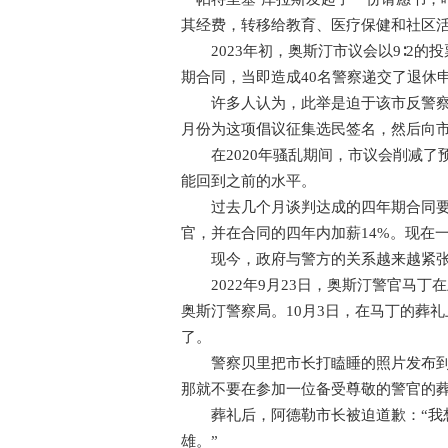
其经费，转移给教育、医疗保健和社区活
2023年初，奥斯汀市议会以9∶2的
期合同，当即造成40名警察递交了退休
许多人认为，此举是迫于该市反警察活
月份为这项倡议征集选民签名，然后向
在2020年骚乱期间，市议会削减了预
能回到之前的水平。
过去几个月谈判达成的四年期合同要求到2
官，并在合同的四年内加薪14%。现在
现今，政府与警方的关系越来越紧
2022年9月23日，奥斯汀警官马丁在
奥斯汀警察局。10月3日，在马丁的葬
了。
警察贝里把市长打瞌睡的照片发布到“
那就不要在参加一位备受尊敬的警官的葬
葬礼后，阿德勒市长被迫道歉：“我想
雄。”