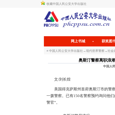
收藏中国人民公安大学出版社
网上书城
获奖图
中国人民公安大学出版社
→
现代世界警察
→
社会透
奥斯汀警察离职浪潮 A Wave
中国人民公
文/刘长煌
美国得克萨斯州首府奥斯汀市的警察部
一拨警察。已有150名警察预约询问他们
警官”。