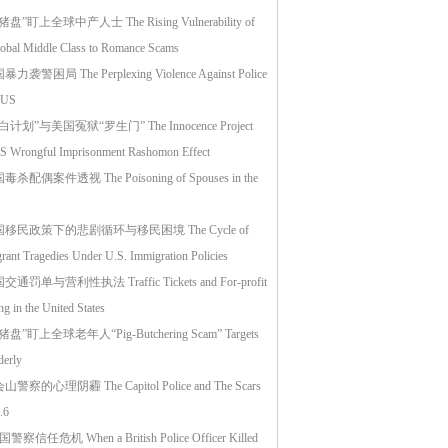
猪盘”盯上全球中产人士 The Rising Vulnerability of
lobal Middle Class to Romance Scams
力袭警困局 The Perplexing Violence Against Police
e US
白计划”与美国冤狱“罗生门” The Innocence Project
S Wrongful Imprisonment Rashomon Effect
毒杀配偶案件透视 The Poisoning of Spouses in the
移民政策下的悲剧循环与移民困境 The Cycle of
rant Tragedies Under U.S. Immigration Policies
交通罚单与营利性执法 Traffic Tickets and For-profit
ng in the United States
猪盘”盯上全球老年人“Pig-Butchering Scam” Targets
derly
山警察的心理阴霾 The Capitol Police and The Scars
.6
警察信任危机 When a British Police Officer Killed