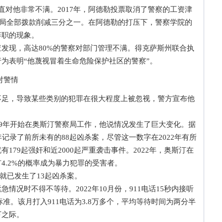
对他非常不满。2017年，阿德勒投票取消了警察的工资津
警察局全部拨款削减三分之一。在阿德勒的打压下，警察学院的
辞职的现象。
现，高达80%的警察对部门管理不满。得克萨斯州联合执
为表明“他蔑视冒着生命危险保护社区的警察”。
对警情
，导致某些类别的犯罪在很大程度上被忽视，警方宣布他
9年开始在奥斯汀警察局工作，他说情况发生了巨大变化。据
年记录了前所未有的88起凶杀案，尽管这一数字在2022年有所
179起强奸和近2000起严重袭击事件。2022年，奥斯汀在
4.2%的概率成为暴力犯罪的受害者。
就已发生了13起凶杀案。
时不得不等待。2022年10月份，911电话15秒内接听
家标准。该月打入911电话为3.8万多个，平均等待时间为两分半
下之际。