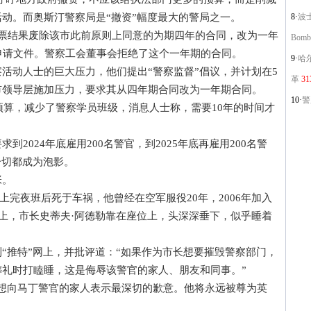
动。而奥斯汀警察局是“撤资”幅度最大的警局之一。
8·
波士
投票结果废除该市此前原则上同意的为期四年的合同，改为一年
Bomb
申请文件。警察工会董事会拒绝了这个一年期的合同。
9·
哈
动人士的巨大压力，他们提出“警察监督”倡议，并计划在5
革
31
市领导层施加压力，要求其从四年期合同改为一年期合同。
10·
警用
算，减少了警察学员班级，消息人士称，需要10年的时间才
024年底雇用200名警官，到2025年底再雇用200名警
一切都成为泡影。
张。
上完夜班后死于车祸，他曾经在空军服役20年，2006年加入
礼上，市长史蒂夫·阿德勒靠在座位上，头深深垂下，似乎睡着
推特”网上，并批评道：“如果作为市长想要摧毁警察部门，
礼时打瞌睡，这是侮辱该警官的家人、朋友和同事。”
向马丁警官的家人表示最深切的歉意。他将永远被尊为英