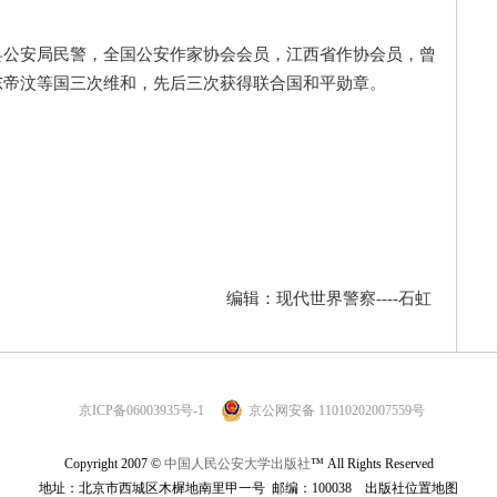
安局民警，全国公安作家协会会员，江西省作协会员，曾
东帝汶等国三次维和，先后三次获得联合国和平勋章。
编辑：现代世界警察----石虹
京ICP备06003935号-1
京公网安备 11010202007559号
Copyright 2007 ©
中国人民公安大学出版社
™ All Rights Reserved
地址：北京市西城区木樨地南里甲一号 邮编：100038
出版社位置地图