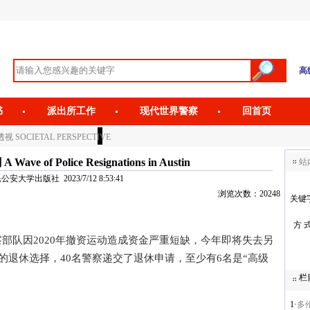
高
书
派出所工作
现代世界警察
回首页
视 SOCIETAL PERSPECTIVE
 of Police Resignations in Austin
站
安大学出版社 2023/7/12 8:53:41
浏览次数：20248
关键
方 
队因2020年撤资运动造成资金严重短缺，今年即将失去另
的退休选择，40名警察递交了退休申请，至少有6名是“高级
栏
1·
多伦多