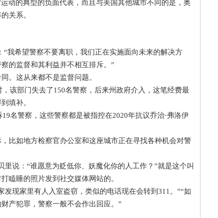
运动的典型的负面代表，而且与美国其他城市不同的是，奥
率的关系。
“我希望警察不要离职，我们正在实施面向未来的解决方
察的监督和其利益并不相互排斥。”
同。这从来都不是监督问题。
，该部门失去了150名警察，后来州政府介入，这笔经费最
得到填补。
9名警察，这些警察都是被指控在2020年抗议乔治·弗洛伊
。
比如地方检察官办公室和这座城市正在寻找各种机会对警
贝里说：“谁愿意为贬低你、妖魔化你的人工作？”就是这个叫
时打瞌睡的照片发到社交媒体网站的。
现家里有人入室盗窃，类似的电话现在会转到311。”“如
财产犯罪，警察一般不会作出回应。”