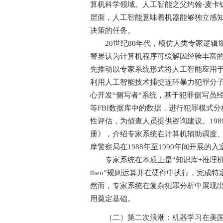
算机科学领域。人工智能之父约翰·麦卡锡
层面，人工智能意味着机器能够独立感
决策的任务。
20世纪80年代，模仿人类专家逻辑
警界认为计算机程序可缓解因经验丰富的
先推动以专家系统形式将人工智能应用于
利用人工智能技术捕捉连环暴力犯罪分子
心开发“侧写者”系统，基于犯罪侧写员
等FBI数据库中的数据，进行犯罪模式
性评估，为侦查人员提供咨询建议。19
册》，介绍专家系统在计算机辅助调度
摩警察局在1988年至1990年间开展
专家系统在本质上是“知识库+推理机”
then”规则运算并在硬件中执行，完
然而，专家系统在复杂犯罪分析中展现
用奠定基础。
（二）第二次浪潮：机器学习在美国