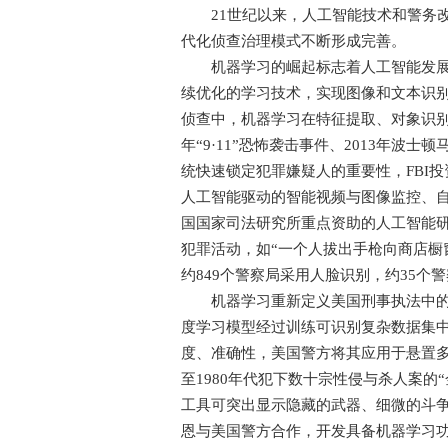
21世纪以来，人工智能技术和警务改革
代化侦查治理模式不断形成完善。
机器学习的崛起标志着人工智能发展迎
续优化的学习技术，实现图像和文本识
侦查中，机器学习在特征提取、对象识别
年“9·11”恐怖袭击事件、2013年
统快速锁定犯罪嫌疑人的重要性，FBI投
人工智能驱动的智能视频与图像监控、自
国国家司法研究所重点资助的人工智能
犯罪活动，如“一个人拔出手枪向商店橱窗
约849个警察局采用人脸识别，约35个
机器学习重新定义美国刑事执法中的“
度学习模型经过训练可识别复杂数据集中
度、准确性，美国警方将其应用于悬置多年
至1980年代犯下数十宗性侵与杀人案的
工具可突出显示隐藏的武器、细微的斗争
恩与美国警方合作，开发具备机器学习功能的