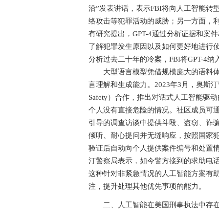
沿”发表讲话，表示FBI将向人工智能
络攻击等犯罪活动的威胁；另一方面，
有研究提出，GPT-4通过分析证据和
了解犯罪发生原因以及如何更好地进行侦查
分析过去二十年的冷案，FBI将GPT-
大型语言模型凭借规模庞大的语料体系
言理解和生成能力。2023年3月，奥斯汀警察
Safety）合作，推出对话式人工智能
个人没有直接危险的情况。社区成员可通
引导的调查访谈中提供斗殴、盗窃、诈
倾听、耐心提问并无缝响应，按照国家犯
验证后自动向个人提供案件编号和处置情
汀警察局表示，如今警方接到的求助电
这种针对非紧急情况的人工智能方案有
注，提升处理其他优先事项的能力。
二、人工智能在美国刑事执法中存在