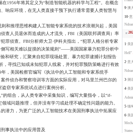
Franc
在1956年将其定义为“制造智能机器的科学与工程”。在概念
9·
澳大利
知、响应环境，在无人类直接干预下执行通常需要人类智慧与
10·
意
Ndran
规则和推理思维构建人工智能专家系统的技术浪潮兴起，美国
2
侦查人员退休而造成的人才流失，FBI（美国联邦调查局）率
犯罪侦查。FBI分析师大卫·伊科夫指出，“犯罪人格分析专家
1·
美国
侧写相关难以捉摸的决策规则”——美国国家暴力犯罪分析中
Hell”
经验和研究，汇聚来自犯罪现场处置、暴力犯罪逮捕计划报告
2·
意大
分析，寻找已知或未知犯罪人线索，并对犯罪预防策略进行有效
Ndran
89年，美国检察官编写《执法中的人工智能和专家系统手
、案件侦办和警察培训等方面的实际应用，对马里兰州巴尔的
3·
测谎仪
的入室盗窃专家系统试点进行案例分析。
4·
美国
的组合，从人类专家中采集知识，编写大量指令，以“if-
Admin
成特定领域问题推理，但并没有学习或处理不确定性问题的能力。
5·
缅甸
出的潜力，为更广泛的人工智能技术在美国刑事执法中拓展应
6·
美国
Mecha
刑事执法中的应用普及
States