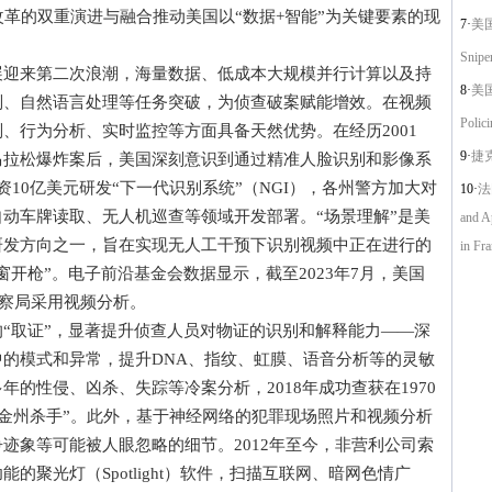
的双重演进与融合推动美国以“数据+智能”为关键要素的现
7·
美国
Sniper
来第二次浪潮，海量数据、低成本大规模并行计算以及持
8·
美国
别、自然语言处理等任务突破，为侦查破案赋能增效。在视频
Polici
、行为分析、实时监控等方面具备天然优势。在经历2001
9·
捷克共
波士顿马拉松爆炸案后，美国深刻意识到通过精准人脸识别和影像系
资10亿美元研发“下一代识别系统”（NGI），各州警方加大对
10·
法
动车牌读取、无人机巡查等领域开发部署。“场景理解”是美
and A
研发方向之一，旨在实现无人工干预下识别视频中正在进行的
in Fra
开枪”。电子前沿基金会数据显示，截至2023年7月，美国
警察局采用视频分析。
取证”，显著提升侦查人员对物证的识别和解释能力——深
的模式和异常，提升DNA、指纹、虹膜、语音分析等的灵敏
的性侵、凶杀、失踪等冷案分析，2018年成功查获在1970
“金州杀手”。此外，基于神经网络的犯罪现场照片和视频分析
迹象等可能被人眼忽略的细节。2012年至今，非营利公司索
聚光灯（Spotlight）软件，扫描互联网、暗网色情广