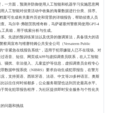
转型，一方面，预测并防御使用人工智能和机器学习实施恶意网
利用人工智能对侦查活动中收集的海量数据进行分类、排序。
案件档案可生成有关案件历史和背景的详细报告，帮助侦查人员
。马尔辛·弗朗茨凯维奇称，马萨诸塞州警察局使用GPT-4
4纳入工具箱，用于线索分析与生成。
、先进的预训练算法以及优异的微调算法，具备强大的语
局宣布与维赛特姆公共安全公司（Versaterm Public
驱动的“非紧急在线报告系统”，适用于犯罪嫌疑人已不在现场、对
过语音、短信、网页或APP与虚拟调查员联系，在人工智能
骗、骚扰、非法侵入、儿童监护等信息，虚拟调查员全程专心
罪数据申报系统（NIBRS）要求自动生成犯罪报告，在警方
况，支持英语、西班牙语、法语、中文等20多种语言。奥斯
话比以往任何时候都多，公众服务期望也达到历史最高水平。
助于简化犯罪报告程序，为社区提供即时安全服务与个性化关
的问题和挑战