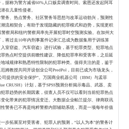
，据称为警方减省60%人口贩卖调查时间。索恩还发起阿耳
现潜在儿童性侵者。
务、热点警务、社区警务等思想与改革运动勃兴，预测性
展潮流相契合，有助于发现隐藏的犯罪模式和趋势，实现更积
杉矶警察局和纽约警察局率先开展犯罪时空预测实验。在加州大
，将过去10年内刑事案件记录汇总成为数据集用于训练算
（入室窃盗、汽车窃盗）进行试验，基于犯罪类型、犯罪地点
犯罪热点时空提供前瞻性建议、降低犯罪率和受害率，之后延
受地域规律和熟悉特性限制的犯罪种类。值得关注的是，鉴于
姆教授共同开设创业公司PredPol，目前已成为市场龙头，
Pol公司提供的安全保护”。万国商业机器公司（IBM）与孟菲
e CRUSH）计划，基于SPSS预测分析揭示毒品、武器、卖
响犯罪趋势的长期因素，侦查人员不仅可以看到当前犯罪热点
术变化带来的犯罪情况变迁。大数据企业帕兰提尔、律商联讯
测性警务已不再是纯粹警察内部辅助系统，而是一项每年价值
步拓展至对受害者、犯罪人的预测，“以人为本”的警务计