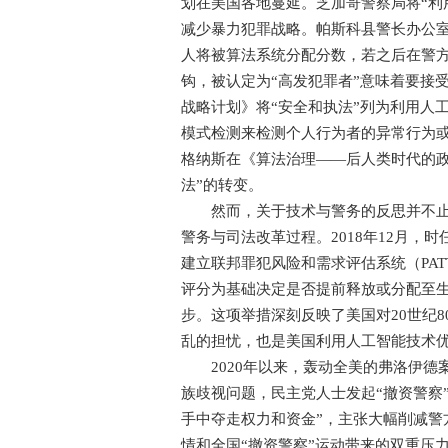
划在美国各地蔓延。芝加哥警察局将“利
减少暴力犯罪战略。帕斯科县警长办公室
人将被算法系统分配分数，若之后在警方
钩，被认定为“高发犯罪者”意味着要接受
战略计划》将“安全和执法”列为利用人
模式检测来检测个人行为者的异常行为
格纳斯在《算法治理——后人类时代的政
法”的转变。
然而，关于技术与警务的反思并不止步
警务与司法改革过程。2018年12月，时任美
建立联邦罪犯风险和需求评估系统（PA
评分为基础决定是否提前释放或分配至生产性
步。这项举措深刻反映了美国对20世纪
乱的担忧，也是美国利用人工智能技术
2020年以来，轰动全美的弗洛伊德
族歧视问题，民主党人士发起“撤资警察
手中夺走权力和资金”，主张大幅削减警
情和全国“撤资警察”运动带来的双重压