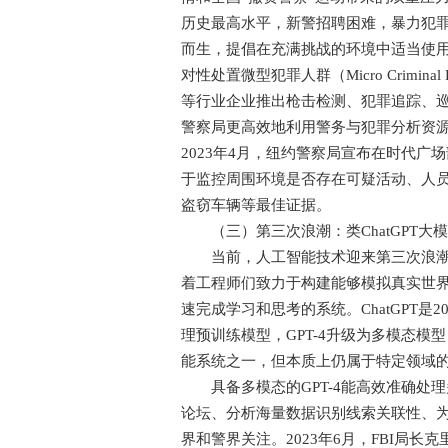
历史最高水平，新警招聘困难，暴力犯罪激增。基
而生，提倡在充满挑战的环境中适当使
对性处置微型犯罪人群（Micro Criminal 
等行业企业推出枪击检测、犯罪追踪、
警察局更高效地利用警务与犯罪分析资
2023年4月，纽约警察局宣布在时代广
于监控周围环境是否存在可疑活动、人
盗窃车辆等最佳证据。
（三）第三次浪潮：类ChatGPT大
当前，人工智能技术迎来第三次浪潮的
着工程师们致力于构建能够模拟真实世
速完成学习和思考的系统。ChatGPT是
理预训练模型，GPT-4升级为多模态
能系统之一，但本质上仍属于特定领域
具备多模态的GPT-4能高效准确处
论坛、分析海量数据识别线索关联性、
界和警界关注。2023年6月，FBI局长