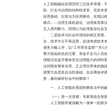
人工智能融合应用历经三次技术浪潮，
防、打击与治理的结构性变革。究其本
应用基础、以算法为应用驱动，实现以
模式——治理主体机器化、治理体系算
乏人类判断力、同理心与处理复杂社会
二是技术与社会环境间的相互形塑。当
合，技术中立不再适用，必须考虑技术
债务大幅上升，以“工作而非监狱”“关心而非警
警方面临的负担过重、资金不足与人员短
理模式在提升整体安全治理能力的同时
法对既有警务伦理、正义理念带来的挑战
国警方反思其合法性基础。在后弗洛伊
责，修补破碎社会中的裂痕？
一、人工智能在美国刑事执法中的融
（一）第一次浪潮：专家系统在美国
人工智能常被误解为一项单一的新兴技