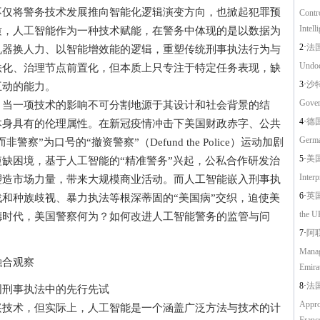
不仅将警务技术发展推向智能化逻辑演变方向，也掀起犯罪预
Contr
Intell
质，人工智能作为一种技术赋能，在警务中体现的是以数据为
2·
法国
机器换人力、以智能增效能的逻辑，重塑传统刑事执法行为与
Undoc
法化、治理节点前置化，但本质上只专注于特定任务表现，缺
3·
沙特
互动的能力。
Gover
一项技术的影响不可分割地源于其设计和社会背景的结
4·
德国的
本身具有的伦理属性。在新冠疫情冲击下美国财政赤字、公共
Germ
察”为口号的“撤资警察”（Defund the Police）运动加剧
5·
美国
缺困境，基于人工智能的“精准警务”兴起，公私合作研发治
Interp
塑造市场力量，带来大规模商业活动。而人工智能嵌入刑事执
6·
英国
和种族歧视、暴力执法等根深蒂固的“美国病”交织，迫使美
the U
德时代，美国警察何为？如何改进人工智能警务的监管与问
7·
阿联
Manag
合观察
Emira
8·
法国
刑事执法中的先行先试
Appro
术，但实际上，人工智能是一个涵盖广泛方法与技术的计