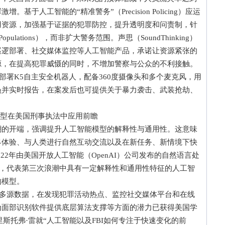
于人工智能的“精准警务”（Precision Policing）应运
用资源，加强基于证据的犯罪防控，提升透明度和问责制，针
Populations），而非扩大警务范围。声思（SoundThinking）
巡逻部署、社交媒体监控等人工智能产品，承诺让资源紧张的
源，在提高犯罪威慑的同时，不增加警察与公众的不利接触。
场部署K5自主安全机器人，配备360度摄像头和多个麦克风，用
员并实时报告，在案发后也可提供关于暴力袭击、武装抢劫、
模型在美国刑事执法中应用前瞻
开端，强调提升人工智能模型的解释性与通用性。这意味
界体验、与人类进行自然互动交流以及在新任务、新情境下快
2022年由美国开放人工智能（OpenAI）公司发布的自然语言处
模型，代表第三次浪潮中具有一定解释性和通用性特征的人工智
的模型。
理多源数据，在发现犯罪活动热点、监控社交媒体平台和在线
为面部识别软件提供底层算法支撑等方面的潜力已获得美国学
克里斯托弗·雷就“人工智能以及FBI如何专注于快速变化的前