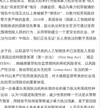
用人工智能算法、根据关联和行为预测暴力犯罪受害者”纳入
发起“高发犯罪者”项目，涉嫌盗窃、毒品与暴力犯罪被捕的
报告中出现五次以上将被赋予“增强分”，分数与犯罪风险挂
警方更严格的盘查。2016年，美国首份《国家人工智能研发
工智能推进的国家优先事项，提出执法和安全官员可通过使用
或预测危险人群的行为，从而帮助建立一个更安全的社会。伊
治与法律》中指出，我们正在见证“从人类执法到数字系统执
于此，以机器学习为代表的人工智能技术已深度嵌入美国
国总统特朗普签署《第一步法》（First Step Act），规定
TTERN），精确测量罪犯在监禁期间的再犯风险变化，以风险
活动，推动罪犯走向无犯罪（crime-free）生活的第一
80年代以来严打犯罪政策的反思，对大规模监禁带来的社会混
优化犯罪治理路径的重要体现。
案进一步暴露出美国执法机构长期存在的暴力执法和系统性种
”运动，认为“问题是制度性的，减少伤害的唯一方法是从警察
方预算，用财政手段倒逼警察减少暴力执法现象。基于新冠疫
力，美国警方面临十多年来未见的预算缩减，人员流失率达到