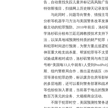
告，自动查找失踪儿童并标记高风险广告
特弥斯项目，扫描网上历史聊天记录发
与此同时，问题导向警务、情报主导警
分析等机器学习方法与美国警务改革发
极主动的犯罪预防。2010年前后，洛
学洛杉矶分校布兰廷厄姆教授技术支持下
法，以深具地域预测性特质的财产犯罪
和犯罪时间进行预测，为警方重点巡逻
伸至重大枪支凶杀案、帮派犯罪等不太
试验成果相对成功，洛杉矶警局与布兰廷厄
号称“美国每33人中就有1人受到Pred
斯、纽约警察局合作，推出蓝色镇压（Blu
淫等潜在犯罪趋势，标识废弃住房等影
的多层地图，还可以看到警务部署和战
等也纷纷加入赛道，当前基于地点的预
数百万美元的业务、大规模商业活动。
不限于犯罪时空，美国预测性警务进一