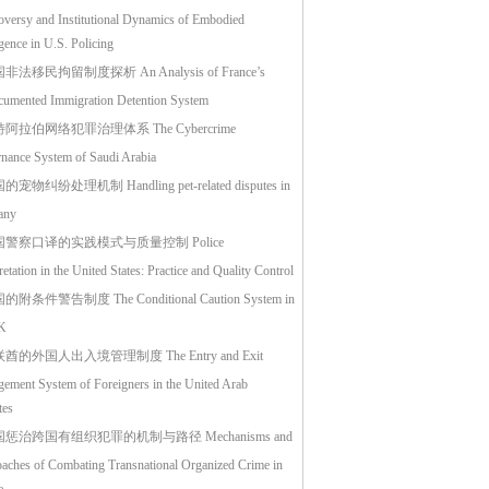
oversy and Institutional Dynamics of Embodied
igence in U.S. Policing
非法移民拘留制度探析 An Analysis of France’s
umented Immigration Detention System
阿拉伯网络犯罪治理体系 The Cybercrime
nance System of Saudi Arabia
宠物纠纷处理机制 Handling pet-related disputes in
any
警察口译的实践模式与质量控制 Police
retation in the United States: Practice and Quality Control
的附条件警告制度 The Conditional Caution System in
K
酋的外国人出入境管理制度 The Entry and Exit
ement System of Foreigners in the United Arab
tes
惩治跨国有组织犯罪的机制与路径 Mechanisms and
aches of Combating Transnational Organized Crime in