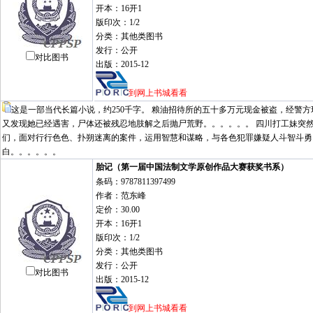
开本：16开1
版印次：1/2
分类：其他类图书
发行：公开
对比图书
出版：2015-12
到网上书城看看
这是一部当代长篇小说，约250千字。 粮油招待所的五十多万元现金被盗，经警
又发现她已经遇害，尸体还被残忍地肢解之后抛尸荒野。。。。。。 四川打工妹突
们，面对行行色色、扑朔迷离的案件，运用智慧和谋略，与各色犯罪嫌疑人斗智斗勇
白。。。。。。
胎记（第一届中国法制文学原创作品大赛获奖书系）
条码：9787811397499
作者：范东峰
定价：30.00
开本：16开1
版印次：1/2
分类：其他类图书
发行：公开
对比图书
出版：2015-12
到网上书城看看