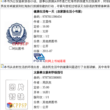
本书为公安题材原创小说。故事以抓捕从B市逃亡红海市的张建为主线展开，对张
男友肖斌被派到红海执行抓捕张建的行动，岑紫与曾犯过错误又当卧底的警察秦树喜
健康生活每一天（农家新生活小书屋）
条码：9787811396454
作者：王震伟
定价：16.00
开本：32开
版印次：1/2
分类：其他类图书
发行：公开
对比图书
出版：2011-07
到网上书城看看
本书从农村生活的环境出发，就农民生活中的健康问题进行了全面讲解。其中有常
太极拳太极剑学练指引
条码：9787565300691
作者：周庆杰
定价：35.00
开本：16开1
版印次：1/1
分类：其他类图书
发行：公开