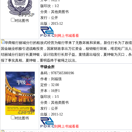
开本：16开1
版印次：1/2
分类：其他类图书
发行：公开
对比图书
出版：2015-12
到网上书城看看
华商银行丽城分行的粗放式经营为银行带来了无数坏账和呆账。新任行长为了政绩
国金融业积极引进战略投资，国家财政拿出万亿资金，核销银行坏账，维尼纶厂法人
结丽城分行副行长夏绅银，设计陷害行长郑子益。案情露出端倪，夏绅银为灭口，杀
报了事实真相。夏绅银，重明磊终于被绳之以法。
甲级会所
条码：9787565300196
作者：刘福强
定价：32.00
开本：16开1
版印次：1/1
分类：其他类图书
发行：公开
出版：2011-12
对比图书
到网上书城看看