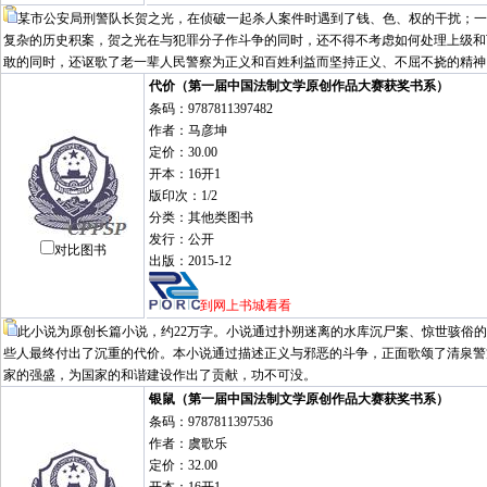
某市公安局刑警队长贺之光，在侦破一起杀人案件时遇到了钱、色、权的干扰；一
复杂的历史积案，贺之光在与犯罪分子作斗争的同时，还不得不考虑如何处理上级和
敢的同时，还讴歌了老一辈人民警察为正义和百姓利益而坚持正义、不屈不挠的精神。
代价（第一届中国法制文学原创作品大赛获奖书系）
条码：9787811397482
作者：马彦坤
定价：30.00
开本：16开1
版印次：1/2
分类：其他类图书
发行：公开
对比图书
出版：2015-12
到网上书城看看
此小说为原创长篇小说，约22万字。小说通过扑朔迷离的水库沉尸案、惊世骇俗
些人最终付出了沉重的代价。本小说通过描述正义与邪恶的斗争，正面歌颂了清泉警
家的强盛，为国家的和谐建设作出了贡献，功不可没。
银鼠（第一届中国法制文学原创作品大赛获奖书系）
条码：9787811397536
作者：虞歌乐
定价：32.00