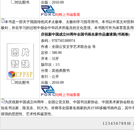
对比图书
出版：2010-09
到网上书城看看
本书是一部关于我国传统武术太极拳、太极剑学习指导用书。本书以中英文对照和
极剑，并在学习的过程中领会中华武术所蕴含的文化意境。本书既可作为体育普及用
庆祝新中国成立60周年全国书画名家作品邀请展(书画卷)
条码：9787565300974
作者：全国公安文学艺术联合会 等
定价：580.00
开本：32开
版印次：1/1
分类：其他类图书
发行：公开
对比图书
出版：2010-09
到网上书城看看
为庆祝新中国成立60周年，全国公安文联、中国书法家协会、中国美术家协会联
知名书法家，陈克永、刘大为、肖锋等全国著名画家的共计300多幅书画作品，其
很强的思想性、艺术性和鉴赏性。
1
2
3
4
5
6
7
8
9
10