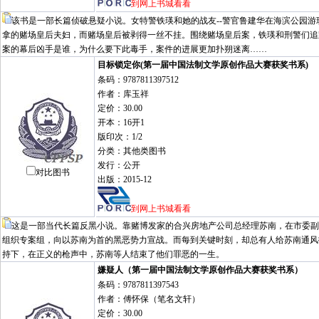
到网上书城看看
该书是一部长篇侦破悬疑小说。女特警铁瑛和她的战友--警官鲁建华在海滨公园
拿的赌场皇后夫妇，而赌场皇后被剥得一丝不挂。围绕赌场皇后案，铁瑛和刑警们追
案的幕后凶手是谁，为什么要下此毒手，案件的进展更加扑朔迷离……
目标锁定你(第一届中国法制文学原创作品大赛获奖书系)
条码：9787811397512
作者：库玉祥
定价：30.00
开本：16开1
版印次：1/2
分类：其他类图书
发行：公开
对比图书
出版：2015-12
到网上书城看看
这是一部当代长篇反黑小说。靠赌博发家的合兴房地产公司总经理苏南，在市委副
组织专案组，向以苏南为首的黑恶势力宣战。而每到关键时刻，却总有人给苏南通风
持下，在正义的枪声中，苏南等人结束了他们罪恶的一生。
嫌疑人（第一届中国法制文学原创作品大赛获奖书系）
条码：9787811397543
作者：傅怀保（笔名文轩）
定价：30.00