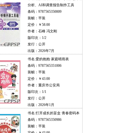
分析、AI和调查报告制作工具
条码：9787565350009
装帧：平装
定价：￥58.00
作者：石峰 冯文刚
版印次：1/2
发行：公开
出版：2026年7月
书名:
爱的抱抱·家庭晴雨表
条码：9787565351006
装帧：平装
定价：￥43.00
作者：重庆市公安局
版印次：1/1
发行：公开
出版：2026年1月
书名:
打开成长的盲盒·青春密码本
条码：9787565350986
装帧：平装
定价：￥43.00