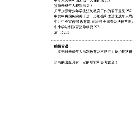
中华人民共和国未成年人保护法 239
预防未成年人犯罪法 248
关于加强青少年学生法制教育工作的若干意见 257
中共中央国务院关于进一步加强和改进未成年人思想
中共中央宣传部 教育部 司法部 全国普及法律常识
中小学法制教育指导纲要 275
后 记 283
编辑首语：
本书对未成年人法制教育及不良行为矫治现状进
该书的出版具有一定的现实和参考意义！