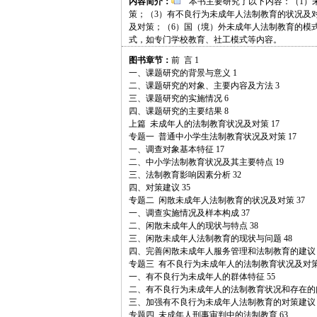
内容简介：
本书主要研究了以下内容：（1）未
策；（3）有不良行为未成年人法制教育的状况及
及对策；（6）国（境）外未成年人法制教育的模
式，如专门学校教育、社工模式等内容。
图书章节：
前 言 1
一、课题研究的背景与意义 1
二、课题研究的对象、主要内容及方法 3
三、课题研究的实施情况 6
四、课题研究的主要结果 8
上篇 未成年人的法制教育状况及对策 17
专题一 普通中小学生法制教育状况及对策 17
一、调查对象基本特征 17
二、中小学法制教育状况及其主要特点 19
三、法制教育影响因素分析 32
四、对策建议 35
专题二 闲散未成年人法制教育的状况及对策 37
一、调查实施情况及样本构成 37
二、闲散未成年人的现状与特点 38
三、闲散未成年人法制教育的现状与问题 48
四、完善闲散未成年人服务管理和法制教育的建议 
专题三 有不良行为未成年人的法制教育状况及对策 
一、有不良行为未成年人的群体特征 55
二、有不良行为未成年人的法制教育状况和存在的问
三、加强有不良行为未成年人法制教育的对策建议 
专题四 未成年人刑事审判中的法制教育 63