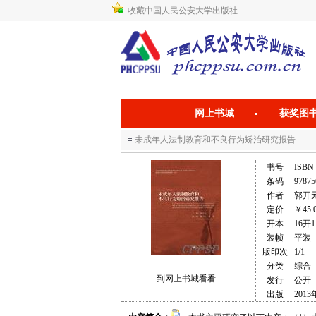
收藏中国人民公安大学出版社
网上书城
获奖图
未成年人法制教育和不良行为矫治研究报告
书号
ISBN 
条码
97875
作者
郭开
定价
￥45.
开本
16开1
装帧
平装
版印次
1/1
分类
综合
到网上书城看看
发行
公开
出版
2013