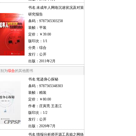
书名:
未成年人网络沉迷状况及对策
研究报告
条码：9787565303258
装帧：平装
定价：￥39.00
版印次：1/1
分类：综合
发行：公开
出版：2011年2月
类别为
综合
的其他图书
书名:
笔迹身心探秘
条码：9787565348303
装帧：精装
定价：￥80.00
作者：庄寅亮 王圣江
版印次：1/2
发行：公开
出版：2026年7月
书名:
情报分析师开源工具箱之网络