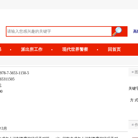
高
书
派出所工作
现代世界警察
回首页
978-7-5653-1150-5
65311505
元
关键
00
方 
年3月