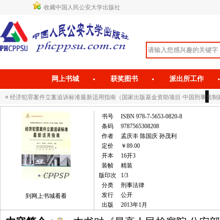
收藏中国人民公安大学出版社
网上书城
获奖图书
派出所工作
经济犯罪案件立案追诉标准最新适用指南（国家出版基金资助项目·中国刑事法制
书号
ISBN 978-7-5653-0820-8
条码
9787565308208
作者
孟庆丰 陈国庆 孙茂利
定价
￥89.00
开本
16开3
装帧
精装
版印次
1/3
分类
刑事法律
发行
公开
到网上书城看看
出版
2013年1月