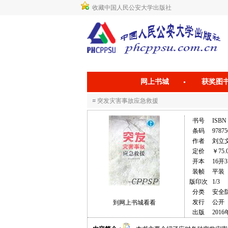
收藏中国人民公安大学出版社
网上书城
获奖图
突发灾害事故应急救援
书号
ISBN 
条码
97875
作者
刘立
定价
￥75.
开本
16开3
装帧
平装
版印次
1/3
分类
安全
发行
公开
到网上书城看看
出版
2016