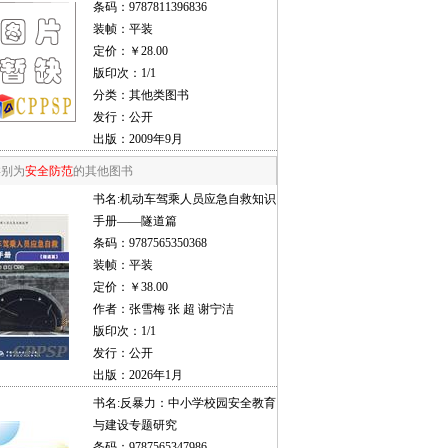
条码：9787811396836
装帧：平装
定价：￥28.00
版印次：1/1
分类：其他类图书
发行：公开
出版：2009年9月
类别为
安全防范
的其他图书
书名:
机动车驾乘人员应急自救知识
手册——隧道篇
条码：9787565350368
装帧：平装
定价：￥38.00
作者：张雪梅 张 超 谢宁洁
版印次：1/1
发行：公开
出版：2026年1月
书名:
反暴力：中小学校园安全教育
与建设专题研究
条码：9787565347986