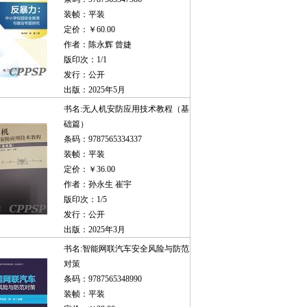
装帧：平装
定价：￥60.00
作者：陈永辉 曾婕
版印次：1/1
发行：公开
出版：2025年5月
书名:
无人机安防应用技术教程（基
础篇）
条码：9787565334337
装帧：平装
定价：￥36.00
作者：孙永生 崔宇
版印次：1/5
发行：公开
出版：2025年3月
书名:
智能网联汽车安全风险与防范
对策
条码：9787565348990
装帧：平装