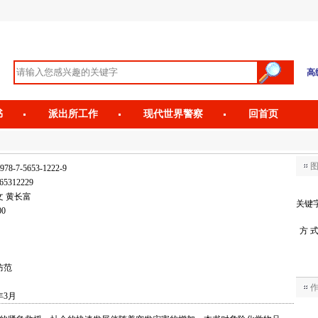
高
书
派出所工作
现代世界警察
回首页
978-7-5653-1222-9
65312229
文 黄长富
关键
00
方 
防范
年3月