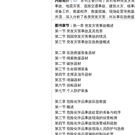
内容简介：
本书主要介绍了应对各种突发灾害
事故、地震灾害、道路交通事故、建筑火灾、核事
准备工作、救援程序、救援措施、现场处置等救援
并茂，深入分析了各类突发灾害，对从事应急救援
图书章节：
第一章 突发灾害事故概述
第一节 突发灾害事故及其危害
第二节 我国突发灾害事故的情况
第三节 突发灾害事故应急救援概述
第二章 应急救援装备器材
第一节 绳索救援器材
第二节 破拆器材
第三节 生命探测装备
第四节 支撑及顶升器材
第五节 堵漏器材
第六节 侦检器材
第七节 个人防护装备
第三章 危险化学品事故应急救援
第一节 概述
第二节 危险化学品事故处置的准备与程序
第三节 危险化学品事故现场的侦查检测
第四节 危险化学品事故现场警戒和疏散
第五节 危险化学品事故现场人员防护与急救
第六节 危险化学品泄漏的控制与处置