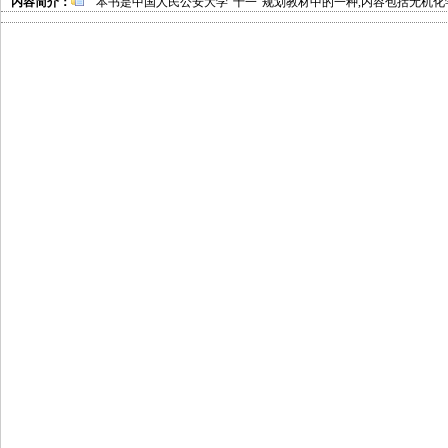
内容简介：
本书是中国人民公安大学“十一”规划教材中的一种,内容包括无机化