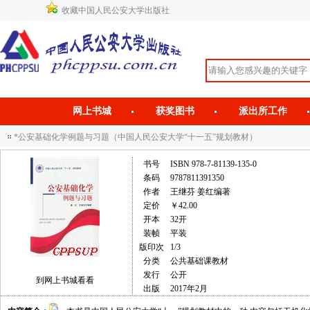
收藏中国人民公安大学出版社
网上书城
获奖图书
派出所工作
*公安基础化学例题与习题（中国人民公安大学“十一五”规划教材）
书号
ISBN 978-7-81139-135-0
条码
9787811391350
作者
王继芬 姜红编著
定价
￥42.00
开本
32开
装帧
平装
版印次
1/3
分类
公共基础课教材
发行
公开
到网上书城看看
出版
2017年2月