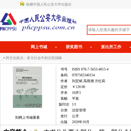
收藏中国人民公安大学出版社
网上书城
获奖图书
派出所工作
跨文化执法：多元社会中的治安战略
书号
ISBN 978-7-5653-4015-4
条码
9787565340154
作者
刘宏斌 高雨潮 方红莉
定价
￥128.00
开本
16开3
装帧
平装
版印次
1/1
分类
治安管理
发行
公开
到网上书城看看
出版
2020年10月