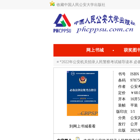
收藏中国人民公安大学出版社
网上书城
获奖图
*2022年公安机关招录人民警察考试辅导读本 
书号
ISBN 
条码
97875
作者
公安
定价
￥68.
开本
16开5
装帧
平装
版印次
1/1
分类
公安
发行
公开
到网上书城看看
出版
2021