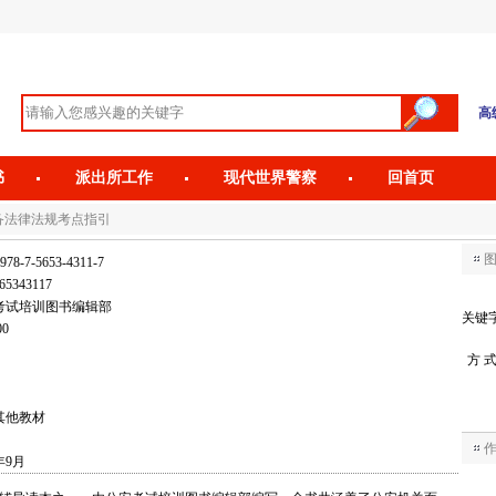
高
书
派出所工作
现代世界警察
回首页
必备法律法规考点指引
978-7-5653-4311-7
65343117
考试培训图书编辑部
关键
00
方 
其他教材
年9月