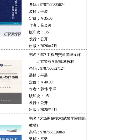
条码：9787565335624
装帧：平装
定价：￥35.00
作者：吕金涛
版印次：1/5
发行：公开
出版：2026年7月
书名:
*道路工程与交通管理设施
——北京警察学院规划教材
条码：9787565327124
装帧：平装
定价：￥40.00
作者：韩伟 李洋
版印次：1/5
发行：公开
出版：2026年2月
书名:
*火场图像技术(武警学院统编
教材)
条码：9787565326868
装帧：平装