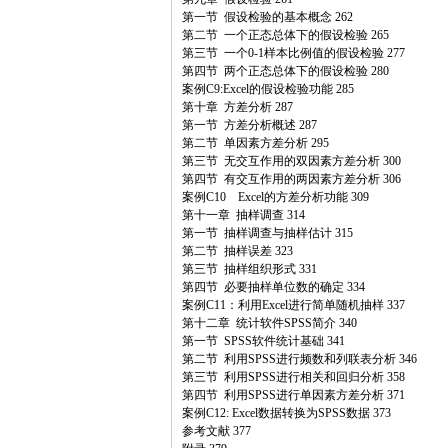
第一节 假设检验的基本概念 262
第二节 一个正态总体下的假设检验 265
第三节 一个0-1样本比例值的假设检验 277
第四节 两个正态总体下的假设检验 280
案例C9:Excel的假设检验功能 285
第十章 方差分析 287
第一节 方差分析概述 287
第二节 单因素方差分析 295
第三节 无交互作用的双因素方差分析 300
第四节 有交互作用的两因素方差分析 306
案例C10 Excel的方差分析功能 309
第十一章 抽样调查 314
第一节 抽样调查与抽样估计 315
第二节 抽样误差 323
第三节 抽样组织形式 331
第四节 必要抽样单位数的确定 334
案例C11：利用Excel进行简单随机抽样 337
第十二章 统计软件SPSS简介 340
第一节 SPSS软件统计基础 341
第二节 利用SPSS进行频数和列联表分析 346
第三节 利用SPSS进行相关和回归分析 358
第四节 利用SPSS进行单因素方差分析 371
案例C12: Excel数据转换为SPSS数据 373
参考文献 377