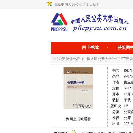
收藏中国人民公安大学出版社
网上书城
获奖图
*公安统计分析（中国人民公安大学“十二五”规
书号
ISBN 
条码
97875
作者
秦立
定价
￥72.
开本
16开3
装帧
平装
版印次
1/6
分类
公安
发行
公开
到网上书城看看
出版
2021