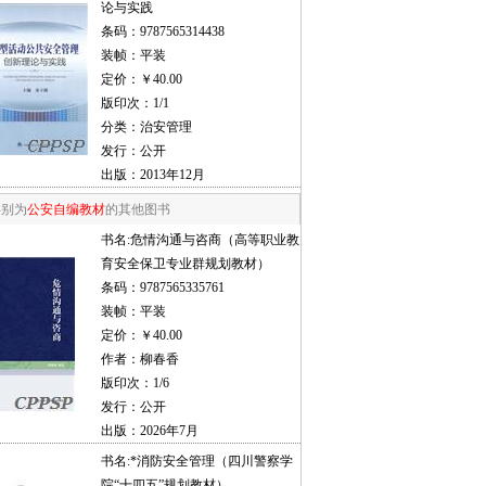
论与实践
条码：9787565314438
装帧：平装
定价：￥40.00
版印次：1/1
分类：治安管理
发行：公开
出版：2013年12月
类别为
公安自编教材
的其他图书
书名:
危情沟通与咨商（高等职业教
育安全保卫专业群规划教材）
条码：9787565335761
装帧：平装
定价：￥40.00
作者：柳春香
版印次：1/6
发行：公开
出版：2026年7月
书名:
*消防安全管理（四川警察学
院“十四五”规划教材）