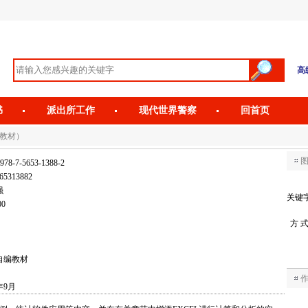
高
书
派出所工作
现代世界警察
回首页
划教材）
978-7-5653-1388-2
65313882
强
关键
00
方 
自编教材
年9月