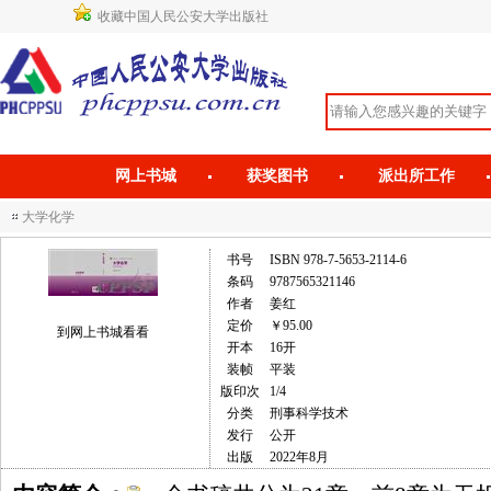
收藏中国人民公安大学出版社
网上书城
获奖图书
派出所工作
大学化学
书号
ISBN 978-7-5653-2114-6
条码
9787565321146
作者
姜红
定价
￥95.00
到网上书城看看
开本
16开
装帧
平装
版印次
1/4
分类
刑事科学技术
发行
公开
出版
2022年8月