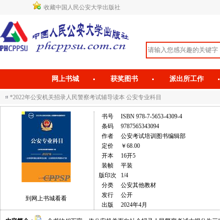
收藏中国人民公安大学出版社
网上书城
获奖图书
派出所工作
*2022年公安机关招录人民警察考试辅导读本 公安专业科目
书号
ISBN 978-7-5653-4309-4
条码
9787565343094
作者
公安考试培训图书编辑部
定价
￥68.00
开本
16开5
装帧
平装
版印次
1/4
分类
公安其他教材
发行
公开
到网上书城看看
出版
2024年4月