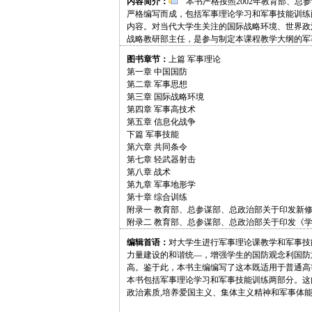
内容简介：
本书严格按照2002年教育部、总参
严格编写而成，包括军事理论学习和军事技能训练
内容。对当代大学生关注的国际战略环境、世界政
战略教研部主任，是参与制定本课程教学大纲的军
图书章节：
上篇 军事理论
第一章 中国国防
第二章 军事思想
第三章 国际战略环境
第四章 军事高技术
第五章 信息化战争
下篇 军事技能
第六章 共同条令
第七章 轻武器射击
第八章 战术
第九章 军事地形学
第十章 综合训练
附录一 教育部、总参谋部、总政治部关于印发新
附录二 教育部、总参谋部、总政治部关于印发《
编辑首语：
对大学生进行军事理论课教学和军事技
力量建设的和谐统—，增强学生的国防观念利国防
高。鉴于此，本书主编编写了这本既适用于普通高
本书包括军事理论学习和军事技能训练两部分。这
政治素质,培养爱国主义、集体主义精神和军事体