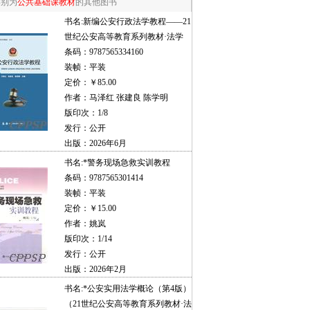
类别为
公共基础课教材
的其他图书
书名:
新编公安行政法学教程——21
世纪公安高等教育系列教材·法学
条码：9787565334160
装帧：平装
定价：￥85.00
作者：马泽红 张建良 陈学明
版印次：1/8
发行：公开
出版：2026年6月
书名:
*警务现场急救实训教程
条码：9787565301414
装帧：平装
定价：￥15.00
作者：姚岚
版印次：1/14
发行：公开
出版：2026年2月
书名:
*公安实用法学概论（第4版）
（21世纪公安高等教育系列教材·法