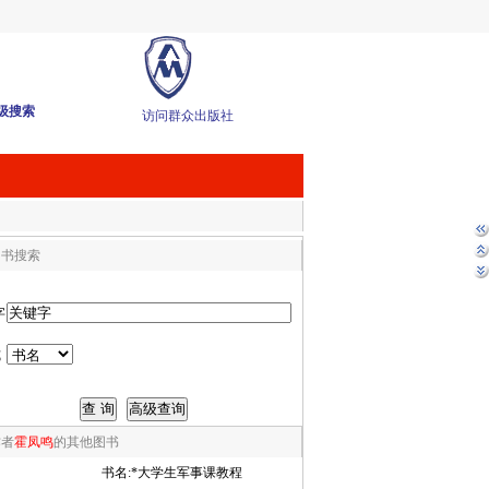
级搜索
访问群众出版社
图书搜索
字
式
作者
霍凤鸣
的其他图书
书名:
*大学生军事课教程