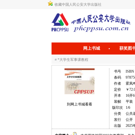
收藏中国人民公安大学出版社
网上书城
获奖图
*大学生军事课教程
书号
ISBN 
条码
97875
作者
霍凤
定价
￥72.
开本
16开6
装帧
平装
到网上书城看看
版印次
1/6
分类
公共
发行
公开
出版
2025