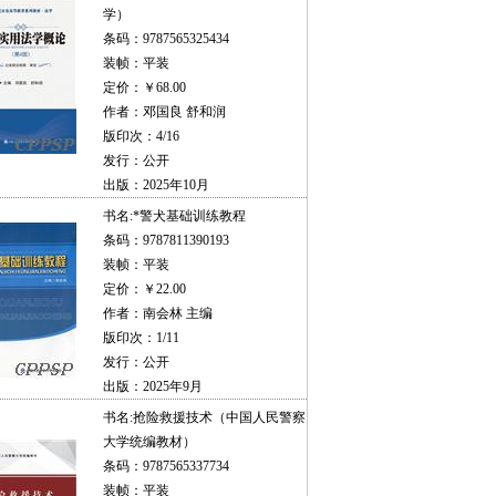
学）
条码：9787565325434
装帧：平装
定价：￥68.00
作者：邓国良 舒和润
版印次：4/16
发行：公开
出版：2025年10月
书名:
*警犬基础训练教程
条码：9787811390193
装帧：平装
定价：￥22.00
作者：南会林 主编
版印次：1/11
发行：公开
出版：2025年9月
书名:
抢险救援技术（中国人民警察
大学统编教材）
条码：9787565337734
装帧：平装