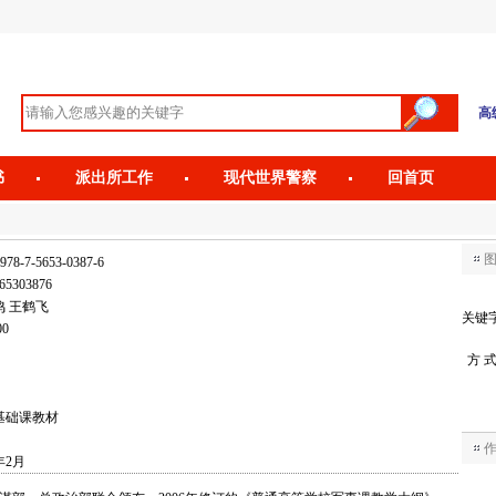
高
书
派出所工作
现代世界警察
回首页
978-7-5653-0387-6
65303876
鸣 王鹤飞
关键
00
方 
基础课教材
年2月