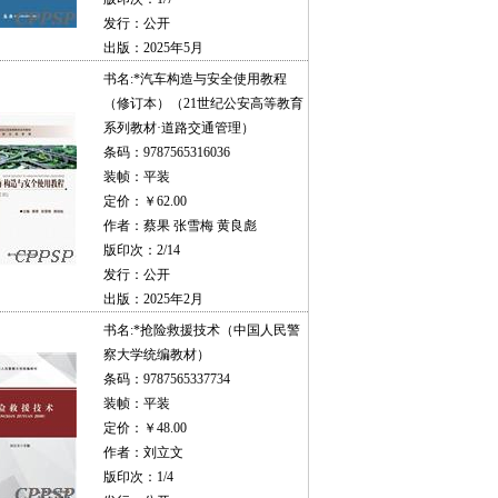
发行：公开
出版：2025年5月
书名:
*汽车构造与安全使用教程
（修订本）（21世纪公安高等教育
系列教材·道路交通管理）
条码：9787565316036
装帧：平装
定价：￥62.00
作者：蔡果 张雪梅 黄良彪
版印次：2/14
发行：公开
出版：2025年2月
书名:
*抢险救援技术（中国人民警
察大学统编教材）
条码：9787565337734
装帧：平装
定价：￥48.00
作者：刘立文
版印次：1/4