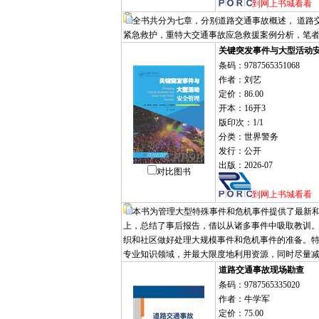
到网上书城看看
全书共分为七章，分别道路交通事故概述， 道路
紧急救护，重特大交通事故应急救援案例分析，笔
关键突发事件与大型活动
条码：9787565351068
作者：刘艺
定价：86.00
开本：16开3
版印次：1/1
分类：世界警务
发行：公开
出版：2026-07
对比图书
到网上书城看看
本书为管理大型特殊事件和危机事件提供了最新
上，总结了事后报告，借以从诸多事件中吸取教训
织和社区做好处理大规模事件和危机事件的准备。
专业知识领域，并最大限度地利用资源，同时尽量
道路交通事故现场勘查
条码：9787565335020
作者：牛学军
定价：75.00