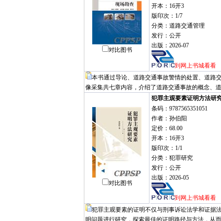
开本：16开3
版印次：1/7
分类：道路交通管理
发行：公开
出版：2026-07
对比图书
到网上书城看看
本书通过导论、道路交通事故警情的处置、道路
像采集共七章内容，介绍了道路交通事故的概念、
犯罪主观要素证明方法研
条码：9787565351051
作者：孙伯阳
定价：68.00
开本：16开3
版印次：1/1
分类：犯罪研究
发行：公开
出版：2026-05
对比图书
到网上书城看看
犯罪主观要素的证明不仅与刑事诉讼法学和证据
明问题进行研究，探索最佳的证明路径与方法，从