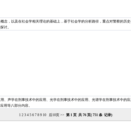
关概念，以及在社会学相关理论的基础上，基于社会学的分析路径，重点对警察的历史
的探讨。
应用、声学在刑事技术中的应用、光学在刑事技术中的应用、光谱学在刑事技术中的应
的应用等八部分内容。
1
2
3
4
5
6
7
8
9
10
后10页 >>
第
1
页 共
76
页(
751
条 记录)