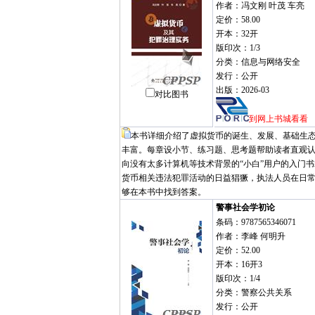
作者：冯文刚 叶茂 车亮
定价：58.00
开本：32开
版印次：1/3
分类：信息与网络安全
发行：公开
出版：2026-03
对比图书
到网上书城看看
本书详细介绍了虚拟货币的诞生、发展、基础生
丰富。每章设小节、练习题、思考题帮助读者直观
向没有太多计算机等技术背景的“小白”用户的入门
货币相关违法犯罪活动的日益猖獗，执法人员在日
够在本书中找到答案。
警事社会学初论
条码：9787565346071
作者：李峰 何明升
定价：52.00
开本：16开3
版印次：1/4
分类：警察公共关系
发行：公开