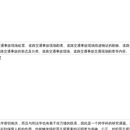
交通事故现场处置、道路交通事故现场勘查、道路交通事故现场痕迹物证的勘验、道路
道路交通事故的形态及分类、道路交通事故现场、道路交通事故交通现场勘查等内容。
究
法学密切相关，而且与刑法学也有着千丝万缕的联系，因此是一个跨学科的研究课题。
而起到保障人权的作用，也能够使得犯罪主观要素的证明更为准确、公正。对犯罪主观